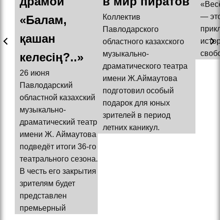
драмой
в мир пиратов
«Вес
— эт
Коллектив
«Балам,
прик
Павлодарского
қашан
истор
областного казахского
свобо
музыкально-
келесің?..»
драматического театра
26 июня
имени Ж.Аймаутова
Павлодарский
подготовил особый
областной казахский
подарок для юных
музыкально-
зрителей в период
драматический театр
летних каникул.
имени Ж. Аймаутова
подведёт итоги 36-го
театрального сезона.
В честь его закрытия
зрителям будет
представлен
премьерный