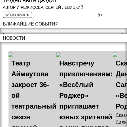
ТРУДНО БЫТЬ ДЖУДИТ
АВТОР И РЕЖИССЕР: СЕРГЕЙ ЛЕВИЦКИЙ
5+
КУПИТЬ БИЛЕТЫ
БЛИЖАЙШИЕ СОБЫТИЯ
НОВОСТИ
Театр
Навстречу
Ска
Аймаутова
приключениям:
Да
закроет 36-
«Весёлый
Са
ой
Роджер»
«В
театральный
приглашает
Ро
Сказ
сезон
юных зрителей
Сали