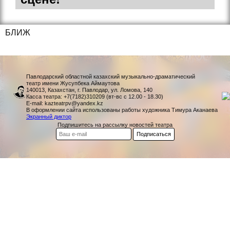
БЛИЖ
Павлодарский областной казахский музыкально-драматический
театр имени Жусупбека Аймаутова
140013, Казахстан, г. Павлодар, ул. Ломова, 140
Касса театра: +7(7182)310209 (вт-вс с 12.00 - 18.30)
E-mail: kazteatrpv@yandex.kz
В оформлении сайта использованы работы художника Тимура Аканаева
Экранный диктор
Подпишитесь на рассылку новостей театра
Подписаться