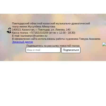
Павлодарский областной казахский музыкально-драматический
театр имени Жусупбека Аймаутова
140013, Казахстан, г. Павлодар, ул. Ломова, 140
Касса театра: +7(7182)310209 (вт-вс с 12.00 - 18.30)
E-mail: kazteatrpv@yandex.kz
В оформлении сайта использованы работы художника Тимура Аканаева
Экранный диктор
Подпишитесь на рассылку новостей театра
Подписаться