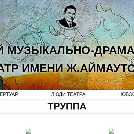
Й МУЗЫКАЛЬНО-ДРАМ
АТР ИМЕНИ Ж.АЙМАУТ
ЕРТУАР
ЛЮДИ ТЕАТРА
НОВО
ТРУППА