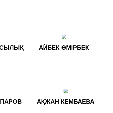
ҚСЫЛЫҚ
АЙБЕК ӨМІРБЕК
ЫПАРОВ
АҚЖАН КЕМБАЕВА