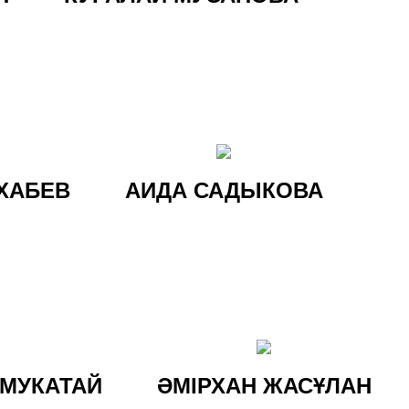
 ХАБЕВ
АИДА САДЫКОВА
МУКАТАЙ
ӘМІРХАН ЖАСҰЛАН