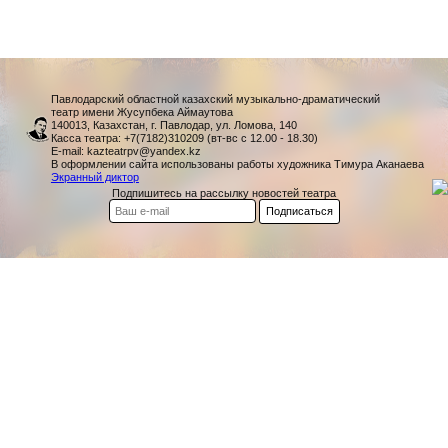
Павлодарский областной казахский музыкально-драматический
театр имени Жусупбека Аймаутова
140013, Казахстан, г. Павлодар, ул. Ломова, 140
Касса театра: +7(7182)310209 (вт-вс с 12.00 - 18.30)
E-mail: kazteatrpv@yandex.kz
В оформлении сайта использованы работы художника Тимура Аканаева
Экранный диктор
Подпишитесь на рассылку новостей театра
Подписаться