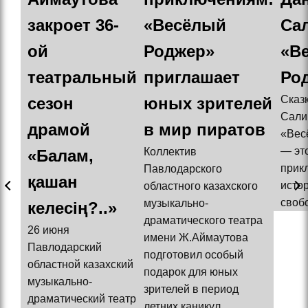
закроет 36-
«Весёлый
Са
ой
Роджер»
«В
театральный
приглашает
Ро
Сказ
сезон
юных зрителей
Сали
драмой
в мир пиратов
«Вес
— эт
Коллектив
«Балам,
прик
Павлодарского
қашан
истор
областного казахского
свобо
музыкально-
келесің?..»
драматического театра
26 июня
имени Ж.Аймаутова
Павлодарский
подготовил особый
областной казахский
подарок для юных
музыкально-
зрителей в период
драматический театр
летних каникул.