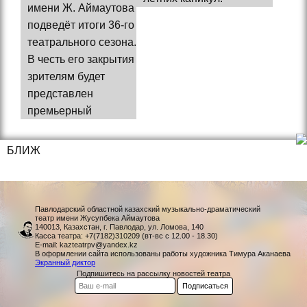
имени Ж. Аймаутова
подведёт итоги 36-го
театрального сезона.
В честь его закрытия
зрителям будет
представлен
премьерный
БЛИЖ
Павлодарский областной казахский музыкально-драматический
театр имени Жусупбека Аймаутова
140013, Казахстан, г. Павлодар, ул. Ломова, 140
Касса театра: +7(7182)310209 (вт-вс с 12.00 - 18.30)
E-mail: kazteatrpv@yandex.kz
В оформлении сайта использованы работы художника Тимура Аканаева
Экранный диктор
Подпишитесь на рассылку новостей театра
Подписаться